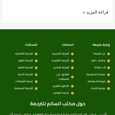
قراءة المزيد »
روابط سريعة
الخدمات
المجالات
عن الشركة
الترجمة التحريرية
الترجمة القانونية
وظائف خالية
الترجمة الشفوية
الترجمة الطبية
آراء عملائنا
الترجمة أونلاين
الترجمة المالية
سياسة الخصوصية
التوثيق على
الترجمة الأدبية
المستندات
شروط الاستخدام
ترجمة الشهادات
التدقيق اللغوي
معايير الجودة
الترجمة العسكرية
ترجمة المواقع
حول مكتب السالم للترجمة
تأسس مكتب السالم للترجمة المعتمدة عام 1983م، وذلك عندما رأى