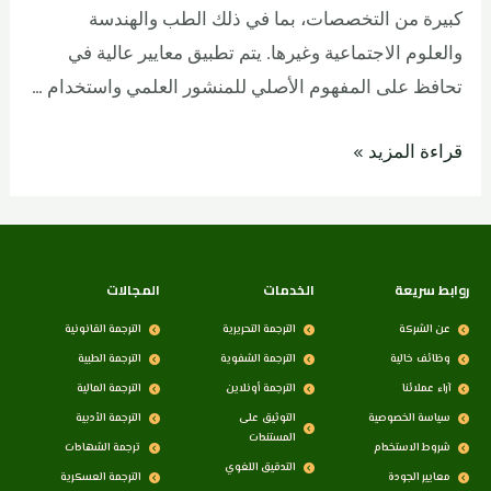
كبيرة من التخصصات، بما في ذلك الطب والهندسة
والعلوم الاجتماعية وغيرها. يتم تطبيق معايير عالية في
تحافظ على المفهوم الأصلي للمنشور العلمي واستخدام …
قراءة المزيد »
روابط سريعة
الخدمات
المجالات
عن الشركة
الترجمة التحريرية
الترجمة القانونية
وظائف خالية
الترجمة الشفوية
الترجمة الطبية
آراء عملائنا
الترجمة أونلاين
الترجمة المالية
سياسة الخصوصية
التوثيق على
الترجمة الأدبية
المستندات
شروط الاستخدام
ترجمة الشهادات
التدقيق اللغوي
معايير الجودة
الترجمة العسكرية